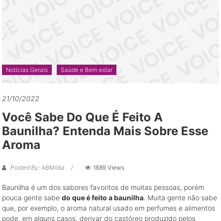
grandes
oportunidades
de
negócio
Notícias Gerais
Saúde e Bem estar
21/10/2022
Você Sabe Do Que É Feito A
Baunilha? Entenda Mais Sobre Esse
Aroma
Posted By: ABMídia
1689 Views
Baunilha é um dos sabores favoritos de muitas pessoas, porém
pouca gente sabe
do que é feito a baunilha
. Muita gente não sabe
que, por exemplo, o aroma natural usado em perfumes e alimentos
pode, em alguns casos, derivar do castóreo produzido pelos