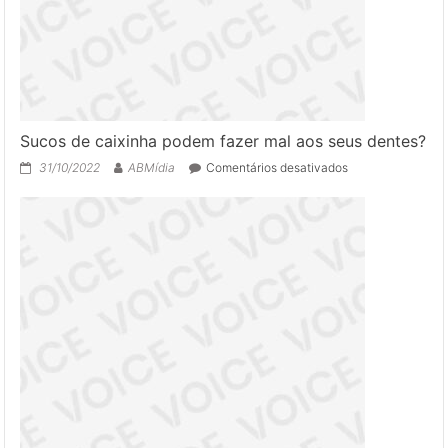
sinais!
Sucos de caixinha podem fazer mal aos seus dentes?
em
31/10/2022
ABMídia
Comentários desativados
Sucos
de
caixinha
podem
fazer
mal
aos
seus
dentes?