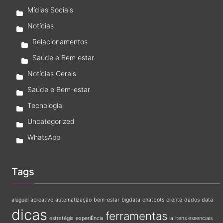
Mídias Sociais
Notícias
Relacionamentos
Saúde e Bem estar
Notícias Gerais
Saúde e Bem-estar
Tecnologia
Uncategorized
WhatsApp
Tags
aluguel
aplicativo
automatização
bem-estar
bigdata
chatbots
cliente
dados
data
dicas
ferramentas
estratégia
experiÊncia
ia
itens essenciais