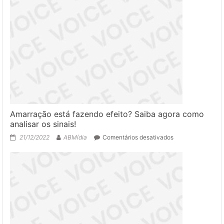
Amarração está fazendo efeito? Saiba agora como
analisar os sinais!
em
21/12/2022
ABMídia
Comentários desativados
Amarração
está
fazendo
efeito?
Saiba
agora
como
analisar
os