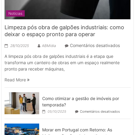
Notícias
Limpeza pós obra de galpões industriais: como
deixar o espaço pronto para operar
em
Comentários desativados
28/10/2025
ABMídia
Limpez
A limpeza pós obra de galpões industriais é a etapa que
pós
transforma um canteiro de obras em um espaço realmente
obra
pronto para receber máquinas,
de
galpões
Read More
industri
como
deixar
Como otimizar a gestão de imóveis por
o
temporada?
espaço
em
05/10/2025
Comentários desativados
pronto
Como
para
otimizar
a
operar
Morar em Portugal com Retorno: As
gestão