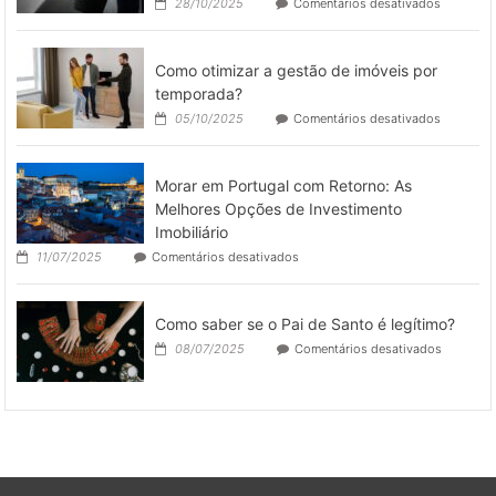
em
28/10/2025
Comentários desativados
e
Limpeza
Esportivos
pós
São
obra
Coringas
Como otimizar a gestão de imóveis por
de
no
galpões
temporada?
Dia
industriai
a
em
05/10/2025
Comentários desativados
como
Dia
Como
deixar
otimizar
o
a
espaço
Morar em Portugal com Retorno: As
gestão
pronto
de
Melhores Opções de Investimento
para
imóveis
Imobiliário
operar
por
em
11/07/2025
Comentários desativados
temporad
Morar
em
Portugal
Como saber se o Pai de Santo é legítimo?
com
Retorno:
em
08/07/2025
Comentários desativados
As
Como
Melhores
saber
Opções
se
de
o
Investimento
Pai
Imobiliário
de
Santo
é