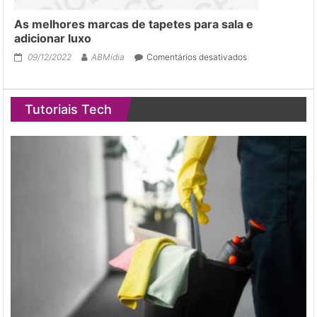
As melhores marcas de tapetes para sala e
adicionar luxo
em
09/12/2022
ABMídia
Comentários desativados
As
melhores
marcas
Tutoriais Tech
de
tapetes
para
sala
e
adicionar
luxo