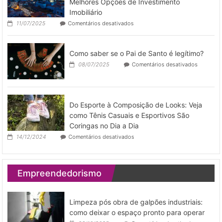
de
Melhores Opções de Investimento
imóveis
Imobiliário
por
em
11/07/2025
Comentários desativados
temporad
Morar
em
Portugal
Como saber se o Pai de Santo é legítimo?
com
Retorno:
em
08/07/2025
Comentários desativados
As
Como
Melhores
saber
Opções
se
de
o
Investimento
Pai
Do Esporte à Composição de Looks: Veja
Imobiliário
de
como Tênis Casuais e Esportivos São
Santo
Coringas no Dia a Dia
é
legítimo?
em
14/12/2024
Comentários desativados
Do
Esporte
à
Composição
Empreendedorismo
de
Looks:
Veja
como
Limpeza pós obra de galpões industriais:
Tênis
como deixar o espaço pronto para operar
Casuais