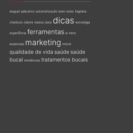
aluguel
aplicativo
automatização
bem-estar
bigdata
dicas
chatbots
cliente
dados
data
estratégia
ferramentas
experiÊncia
ia
itens
marketing
essenciais
móvel
qualidade de vida
saúde
saúde
bucal
tratamentos bucais
tendências