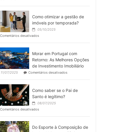
como
deixar
o
Como otimizar a gestão de
espaço
imóveis por temporada?
pronto
05/10/2025
para
em
Comentários desativados
operar
Como
otimizar
a
Morar em Portugal com
gestão
de
Retorno: As Melhores Opções
imóveis
de Investimento Imobiliário
por
em
11/07/2025
Comentários desativados
temporada?
Morar
em
Portugal
Como saber se o Pai de
com
Retorno:
Santo é legítimo?
As
08/07/2025
Melhores
em
Comentários desativados
Opções
Como
de
saber
Investimento
se
Imobiliário
Do Esporte à Composição de
o