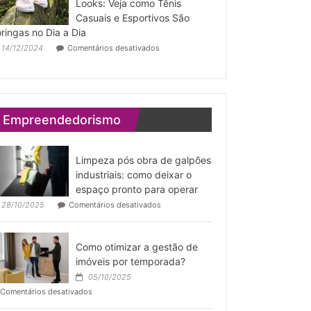
Pai
Looks: Veja como Tênis
de
Casuais e Esportivos São
Santo
ringas no Dia a Dia
é
legítimo?
em
14/12/2024
Comentários desativados
Do
Esporte
à
Composição
de
Looks:
Empreendedorismo
Veja
como
Tênis
Casuais
Limpeza pós obra de galpões
e
industriais: como deixar o
Esportivos
espaço pronto para operar
São
Coringas
em
28/10/2025
Comentários desativados
no
Limpeza
Dia
pós
a
obra
Como otimizar a gestão de
Dia
de
galpões
imóveis por temporada?
industriais:
05/10/2025
como
em
Comentários desativados
deixar
Como
o