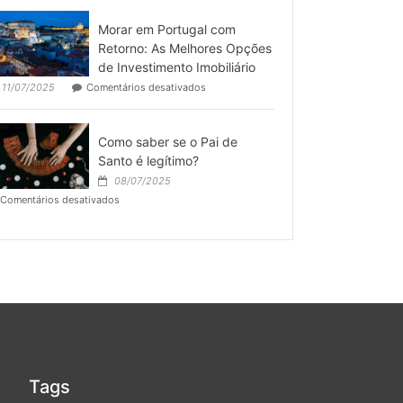
otimizar
espaço
a
pronto
Morar em Portugal com
gestão
para
de
Retorno: As Melhores Opções
operar
imóveis
de Investimento Imobiliário
por
em
11/07/2025
Comentários desativados
temporada?
Morar
em
Portugal
Como saber se o Pai de
com
Retorno:
Santo é legítimo?
As
08/07/2025
Melhores
em
Comentários desativados
Opções
Como
de
saber
Investimento
se
Imobiliário
o
Pai
de
Santo
é
legítimo?
Tags