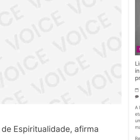
L
i
p
A 
et
um
de Espiritualidade, afirma
má
R