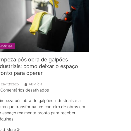
Notícias
impeza pós obra de galpões
ndustriais: como deixar o espaço
ronto para operar
28/10/2025
ABMídia
em
Comentários desativados
Limpeza
limpeza pós obra de galpões industriais é a
pós
apa que transforma um canteiro de obras em
obra
 espaço realmente pronto para receber
de
quinas,
galpões
industriais:
ead More