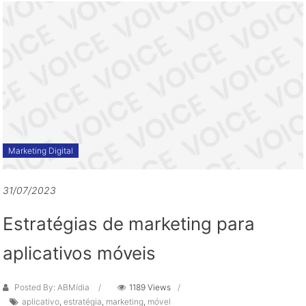
grandes
oportunidades
de
negócio
Marketing Digital
31/07/2023
Estratégias de marketing para
aplicativos móveis
Posted By: ABMídia
1189 Views
aplicativo
,
estratégia
,
marketing
,
móvel