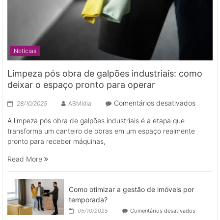
Notícias
Limpeza pós obra de galpões industriais: como
deixar o espaço pronto para operar
em
Comentários desativados
28/10/2025
ABMídia
Limpez
A limpeza pós obra de galpões industriais é a etapa que
pós
transforma um canteiro de obras em um espaço realmente
obra
pronto para receber máquinas,
de
galpões
Read More
industri
como
deixar
Como otimizar a gestão de imóveis por
o
temporada?
espaço
em
05/10/2025
Comentários desativados
pronto
Como