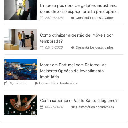
como
Limpeza pós obra de galpões industriais:
Tênis
como deixar o espaço pronto para operar
Casuais
em
28/10/2025
Comentários desativados
e
Limpeza
Esportivos
pós
São
obra
Coringas
Como otimizar a gestão de imóveis por
de
no
galpões
temporada?
Dia
industriai
a
em
05/10/2025
Comentários desativados
como
Dia
Como
deixar
otimizar
o
a
espaço
Morar em Portugal com Retorno: As
gestão
pronto
de
Melhores Opções de Investimento
para
imóveis
Imobiliário
operar
por
em
11/07/2025
Comentários desativados
temporad
Morar
em
Portugal
Como saber se o Pai de Santo é legítimo?
com
Retorno:
em
08/07/2025
Comentários desativados
As
Como
Melhores
saber
Opções
se
de
o