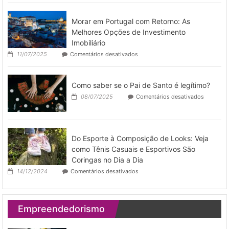
para
otimizar
a
operar
Morar em Portugal com Retorno: As
gestão
de
Melhores Opções de Investimento
imóveis
Imobiliário
por
em
11/07/2025
Comentários desativados
temporad
Morar
em
Portugal
Como saber se o Pai de Santo é legítimo?
com
Retorno:
em
08/07/2025
Comentários desativados
As
Como
Melhores
saber
Opções
se
de
o
Investimento
Pai
Do Esporte à Composição de Looks: Veja
Imobiliário
de
como Tênis Casuais e Esportivos São
Santo
Coringas no Dia a Dia
é
legítimo?
em
14/12/2024
Comentários desativados
Do
Esporte
à
Composição
Empreendedorismo
de
Looks:
Veja