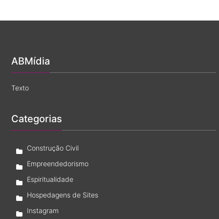
Investimento
Pai
Imobiliário
de
Santo
é
legítimo?
ABMídia
Texto
Categorias
Construção Civil
Empreendedorismo
Espiritualidade
Hospedagens de Sites
Instagram