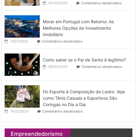
em
05/10/2025
Comentários desativados
pronto
Como
para
otimizar
a
operar
Morar em Portugal com Retorno: As
gestão
de
Melhores Opções de Investimento
imóveis
Imobiliário
por
em
11/07/2025
Comentários desativados
temporad
Morar
em
Portugal
Como saber se o Pai de Santo é legítimo?
com
Retorno:
em
08/07/2025
Comentários desativados
As
Como
Melhores
saber
Opções
se
de
o
Investimento
Pai
Do Esporte à Composição de Looks: Veja
Imobiliário
de
como Tênis Casuais e Esportivos São
Santo
Coringas no Dia a Dia
é
legítimo?
em
14/12/2024
Comentários desativados
Do
Esporte
à
Composição
Empreendedorismo
de