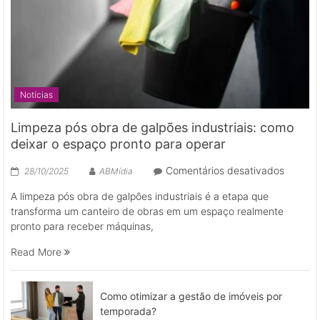
Notícias
Limpeza pós obra de galpões industriais: como
deixar o espaço pronto para operar
em
Comentários desativados
28/10/2025
ABMídia
Limpez
A limpeza pós obra de galpões industriais é a etapa que
pós
transforma um canteiro de obras em um espaço realmente
obra
pronto para receber máquinas,
de
galpões
Read More
industri
como
deixar
Como otimizar a gestão de imóveis por
o
temporada?
espaço