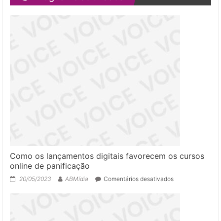
Como os lançamentos digitais favorecem os cursos
online de panificação
em
20/05/2023
ABMídia
Comentários desativados
Como
os
lançamentos
digitais