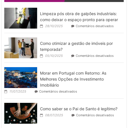
Looks:
Veja
como
Limpeza pós obra de galpões industriais:
Tênis
como deixar o espaço pronto para operar
Casuais
em
28/10/2025
Comentários desativados
e
Limpeza
Esportivos
pós
São
obra
Coringas
Como otimizar a gestão de imóveis por
de
no
galpões
temporada?
Dia
industriai
a
em
05/10/2025
Comentários desativados
como
Dia
Como
deixar
otimizar
o
a
espaço
Morar em Portugal com Retorno: As
gestão
pronto
de
Melhores Opções de Investimento
para
imóveis
Imobiliário
operar
por
em
11/07/2025
Comentários desativados
temporad
Morar
em
Portugal
Como saber se o Pai de Santo é legítimo?
com
Retorno:
em
08/07/2025
Comentários desativados
As
Como
Melhores
saber
Opções