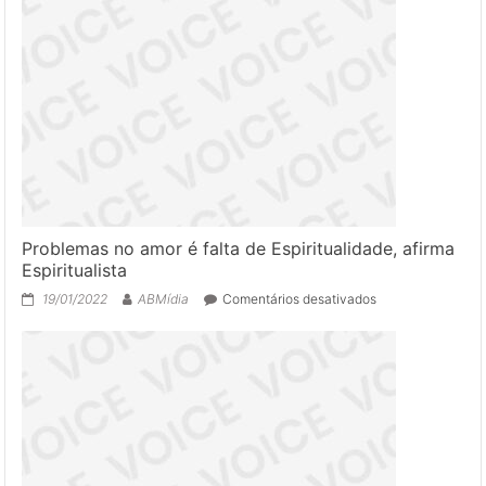
favorecem
os
cursos
online
de
panificação
Problemas no amor é falta de Espiritualidade, afirma
Espiritualista
em
19/01/2022
ABMídia
Comentários desativados
Problemas
no
amor
é
falta
de
Espiritualidade,
afirma
Espiritualista