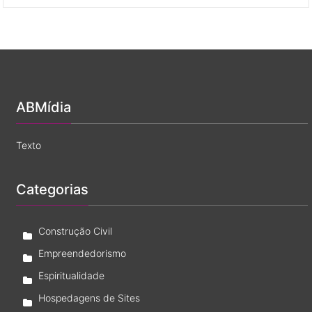
se
de
o
Investimento
Pai
Imobiliário
de
Santo
é
legítimo?
ABMídia
Texto
Categorias
Construção Civil
Empreendedorismo
Espiritualidade
Hospedagens de Sites