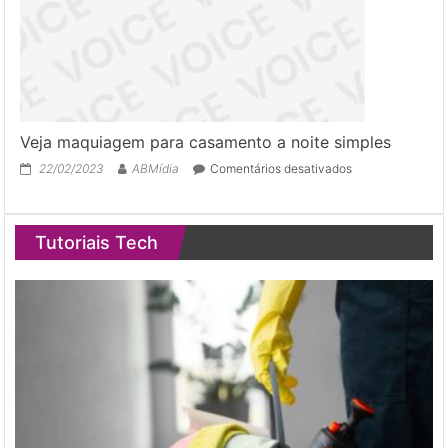
Veja maquiagem para casamento a noite simples
em
22/02/2023
ABMídia
Comentários desativados
Veja
maquiagem
para
Tutoriais Tech
casamento
a
noite
simples