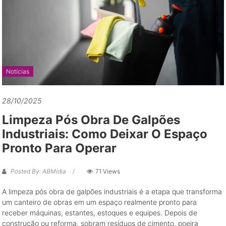
grandes
oportunidades
de
negócio
Notícias
28/10/2025
Limpeza Pós Obra De Galpões
Industriais: Como Deixar O Espaço
Pronto Para Operar
Posted By: ABMídia
71 Views
A limpeza pós obra de galpões industriais é a etapa que transforma
um canteiro de obras em um espaço realmente pronto para
receber máquinas, estantes, estoques e equipes. Depois de
construção ou reforma, sobram resíduos de cimento, poeira