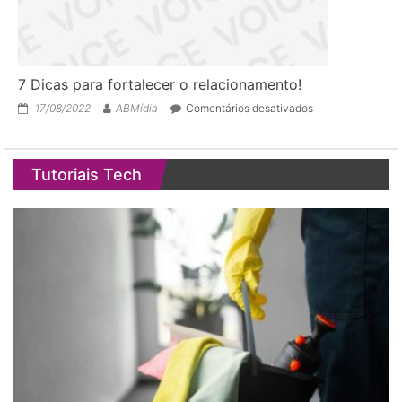
7 Dicas para fortalecer o relacionamento!
em
17/08/2022
ABMídia
Comentários desativados
7
Dicas
para
Tutoriais Tech
fortalecer
o
relacionamento!