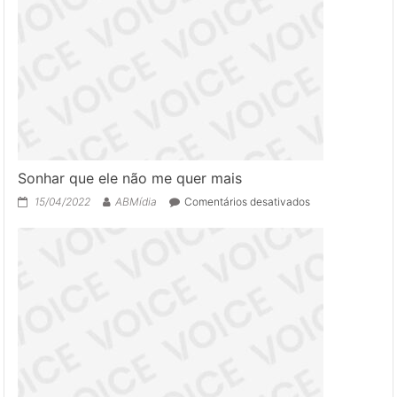
a
baunilha?
Entenda
mais
sobre
esse
aroma
Sonhar que ele não me quer mais
em
15/04/2022
ABMídia
Comentários desativados
Sonhar
que
ele
não
me
quer
mais