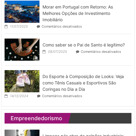
a
operar
Morar em Portugal com Retorno: As
gestão
de
Melhores Opções de Investimento
imóveis
Imobiliário
por
em
11/07/2025
Comentários desativados
temporad
Morar
em
Portugal
Como saber se o Pai de Santo é legítimo?
com
Retorno:
em
08/07/2025
Comentários desativados
As
Como
Melhores
saber
Opções
se
de
o
Investimento
Pai
Do Esporte à Composição de Looks: Veja
Imobiliário
de
como Tênis Casuais e Esportivos São
Santo
Coringas no Dia a Dia
é
legítimo?
em
14/12/2024
Comentários desativados
Do
Esporte
à
Composição
Empreendedorismo
de
Looks:
Veja
como
Limpeza pós obra de galpões industriais: