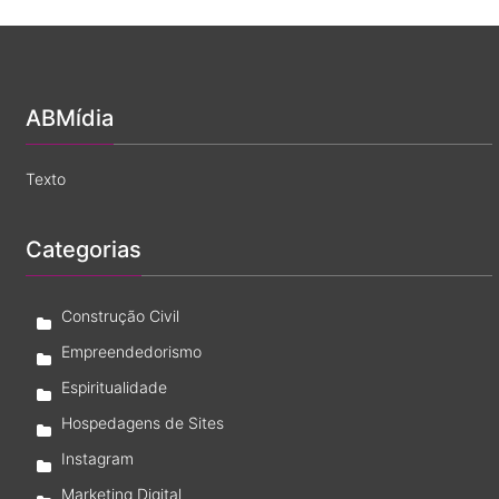
de
Santo
é
legítimo?
ABMídia
Texto
Categorias
Construção Civil
Empreendedorismo
Espiritualidade
Hospedagens de Sites
Instagram
Marketing Digital