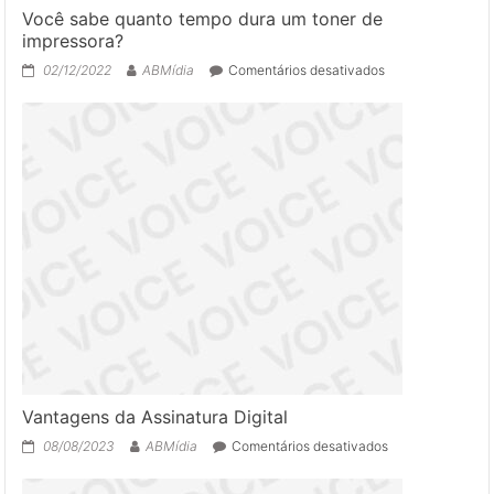
Você sabe quanto tempo dura um toner de
impressora?
em
02/12/2022
ABMídia
Comentários desativados
Você
sabe
quanto
tempo
dura
um
toner
de
impressora?
Vantagens da Assinatura Digital
em
08/08/2023
ABMídia
Comentários desativados
Vantagens
da