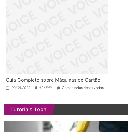
Assinatura
Digital
Guia Completo sobre Máquinas de Cartão
em
08/08/2023
ABMídia
Comentários desativados
Guia
Completo
sobre
Tutoriais Tech
Máquinas
de
Cartão