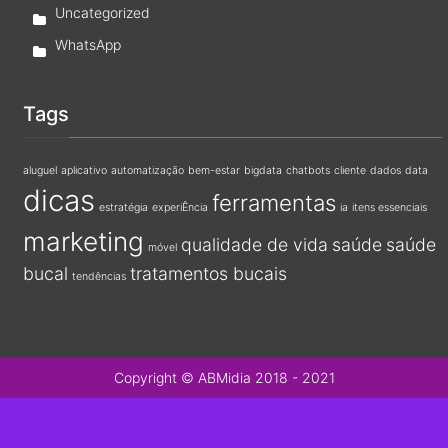
Uncategorized
WhatsApp
Tags
aluguel
aplicativo
automatização
bem-estar
bigdata
chatbots
cliente
dados
data
dicas
ferramentas
estratégia
experiÊncia
ia
itens essenciais
marketing
qualidade de vida
saúde
saúde
móvel
bucal
tratamentos bucais
tendências
Copyright © ABMidia 2018 - 2021