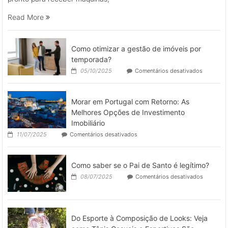
de
galpões
Read More
industri
como
deixar
Como otimizar a gestão de imóveis por
o
temporada?
espaço
em
05/10/2025
Comentários desativados
pronto
Como
para
otimizar
a
operar
Morar em Portugal com Retorno: As
gestão
de
Melhores Opções de Investimento
imóveis
Imobiliário
por
em
11/07/2025
Comentários desativados
temporad
Morar
em
Portugal
Como saber se o Pai de Santo é legítimo?
com
Retorno:
em
08/07/2025
Comentários desativados
As
Como
Melhores
saber
Opções
se
de
o
Investimento
Pai
Do Esporte à Composição de Looks: Veja
Imobiliário
de