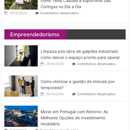
como Tênis Casuais e Esportivos São
Santo
Coringas no Dia a Dia
é
legítimo?
em
14/12/2024
Comentários desativados
Do
Esporte
à
Composição
Empreendedorismo
de
Looks:
Veja
como
Limpeza pós obra de galpões industriais:
Tênis
como deixar o espaço pronto para operar
Casuais
em
28/10/2025
Comentários desativados
e
Limpeza
Esportivos
pós
São
obra
Coringas
Como otimizar a gestão de imóveis por
de
no
galpões
temporada?
Dia
industriai
a
em
05/10/2025
Comentários desativados
como
Dia
Como
deixar
otimizar
o
a
espaço
Morar em Portugal com Retorno: As
gestão
pronto
de
Melhores Opções de Investimento
para
imóveis
Imobiliário
operar
por
em