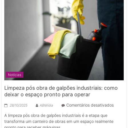
Notícias
Limpeza pós obra de galpões industriais: como
deixar o espaço pronto para operar
em
Comentários desativados
28/10/2025
ABMídia
Limpez
A limpeza pós obra de galpões industriais é a etapa que
pós
transforma um canteiro de obras em um espaço realmente
obra
pronto para receber máquinas,