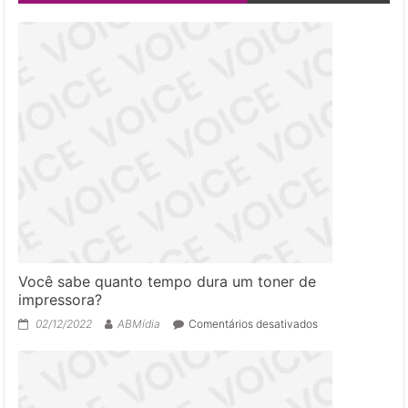
Você sabe quanto tempo dura um toner de
impressora?
em
02/12/2022
ABMídia
Comentários desativados
Você
sabe
quanto
tempo
dura