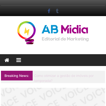
Skip
to
content
ABMídia
Linha
Editorial
de
Estratégia
Breaking News:
Como otimizar a gestão de imóveis por
e
temporada?
posicionamento
na
internet
para