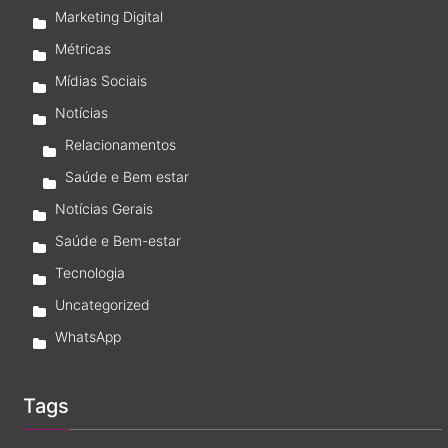
Marketing Digital
Métricas
Mídias Sociais
Notícias
Relacionamentos
Saúde e Bem estar
Notícias Gerais
Saúde e Bem-estar
Tecnologia
Uncategorized
WhatsApp
Tags