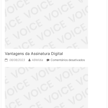
um
toner
de
impressora?
Vantagens da Assinatura Digital
em
08/08/2023
ABMídia
Comentários desativados
Vantagens
da
Assinatura
Digital