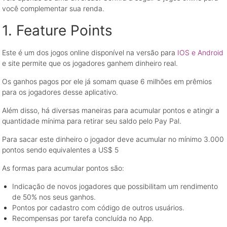
você complementar sua renda.
1. Feature Points
Este é um dos jogos online disponível na versão para
IOS e Android
e site permite que os jogadores ganhem dinheiro real.
Os ganhos pagos por ele já somam quase 6 milhões em prêmios
para os jogadores desse aplicativo.
Além disso, há diversas maneiras para acumular pontos e atingir a
quantidade mínima para retirar seu saldo pelo Pay Pal.
Para sacar este dinheiro o jogador deve acumular no mínimo 3.000
pontos sendo equivalentes a US$ 5
As formas para acumular pontos são:
Indicação de novos jogadores que possibilitam um rendimento
de 50% nos seus ganhos.
Pontos por cadastro com código de outros usuários.
Recompensas por tarefa concluída no App.