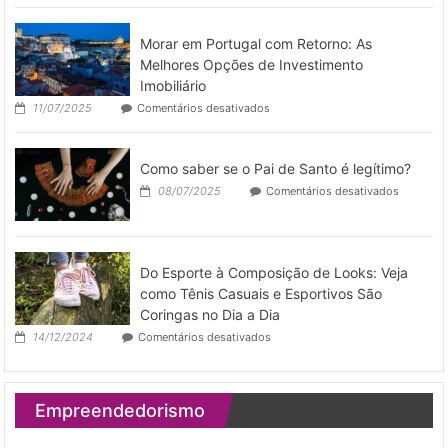
para
otimizar
a
operar
Morar em Portugal com Retorno: As
gestão
de
Melhores Opções de Investimento
imóveis
Imobiliário
por
em
11/07/2025
Comentários desativados
temporad
Morar
em
Portugal
Como saber se o Pai de Santo é legítimo?
com
Retorno:
em
08/07/2025
Comentários desativados
As
Como
Melhores
saber
Opções
se
de
o
Investimento
Pai
Do Esporte à Composição de Looks: Veja
Imobiliário
de
como Tênis Casuais e Esportivos São
Santo
Coringas no Dia a Dia
é
legítimo?
em
14/12/2024
Comentários desativados
Do
Esporte
à
Composição
Empreendedorismo
de
Looks:
Veja