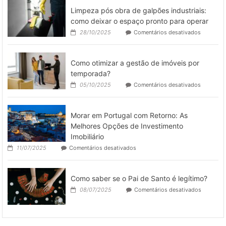
como
Limpeza pós obra de galpões industriais:
Tênis
como deixar o espaço pronto para operar
Casuais
em
28/10/2025
Comentários desativados
e
Limpeza
Esportivos
pós
São
obra
Coringas
Como otimizar a gestão de imóveis por
de
no
galpões
temporada?
Dia
industriai
a
em
05/10/2025
Comentários desativados
como
Dia
Como
deixar
otimizar
o
a
espaço
Morar em Portugal com Retorno: As
gestão
pronto
de
Melhores Opções de Investimento
para
imóveis
Imobiliário
operar
por
em
11/07/2025
Comentários desativados
temporad
Morar
em
Portugal
Como saber se o Pai de Santo é legítimo?
com
Retorno:
em
08/07/2025
Comentários desativados
As
Como
Melhores
saber
Opções
se
de
o