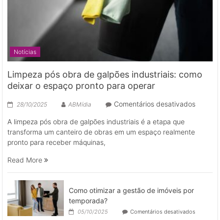
Notícias
Limpeza pós obra de galpões industriais: como
deixar o espaço pronto para operar
em
Comentários desativados
28/10/2025
ABMídia
Limpez
A limpeza pós obra de galpões industriais é a etapa que
pós
transforma um canteiro de obras em um espaço realmente
obra
pronto para receber máquinas,
de
galpões
Read More
industri
como
deixar
Como otimizar a gestão de imóveis por
o
temporada?
espaço
em
05/10/2025
Comentários desativados
pronto
Como