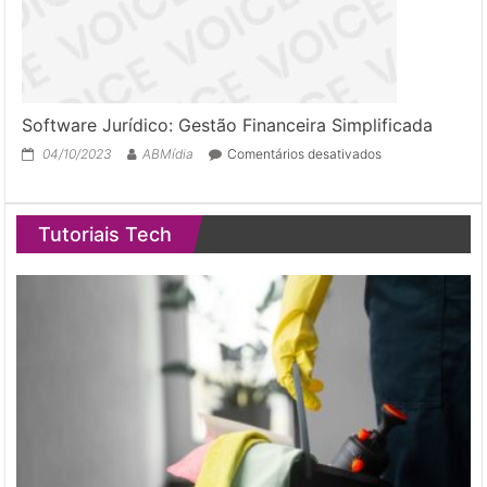
Software Jurídico: Gestão Financeira Simplificada
em
04/10/2023
ABMídia
Comentários desativados
Software
Jurídico:
Gestão
Tutoriais Tech
Financeira
Simplificada