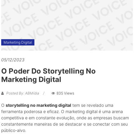
grandes
oportunidades
de
negócio
Marketing Digital
05/12/2023
O Poder Do Storytelling No
Marketing Digital
Posted By: ABMídia
835 Views
O
storytelling no marketing digital
tem se revelado uma
ferramenta poderosa e eficaz. O marketing digital é uma arena
competitiva e em constante evolução, onde as empresas buscam
constantemente maneiras de se destacar e se conectar com seu
público-alvo.