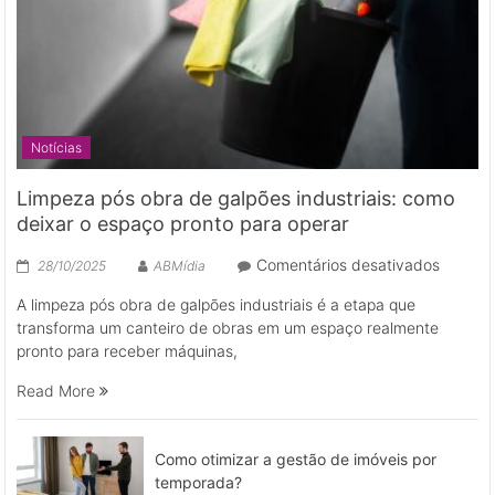
Notícias
Limpeza pós obra de galpões industriais: como
deixar o espaço pronto para operar
em
Comentários desativados
28/10/2025
ABMídia
Limpez
A limpeza pós obra de galpões industriais é a etapa que
pós
transforma um canteiro de obras em um espaço realmente
obra
pronto para receber máquinas,
de
galpões
Read More
industri
como
deixar
Como otimizar a gestão de imóveis por
o
temporada?