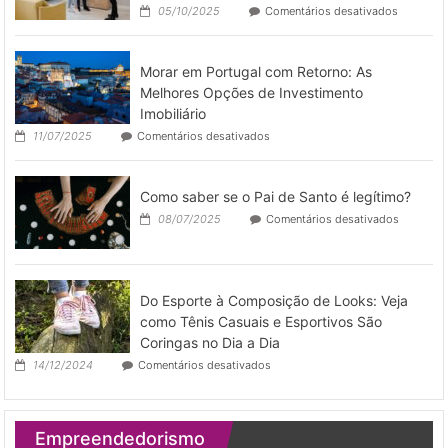
espaço
em
05/10/2025
Comentários desativados
pronto
Como
para
otimizar
a
operar
Morar em Portugal com Retorno: As
gestão
de
Melhores Opções de Investimento
imóveis
Imobiliário
por
em
11/07/2025
Comentários desativados
temporad
Morar
em
Portugal
Como saber se o Pai de Santo é legítimo?
com
Retorno:
em
08/07/2025
Comentários desativados
As
Como
Melhores
saber
Opções
se
de
o
Investimento
Pai
Do Esporte à Composição de Looks: Veja
Imobiliário
de
como Tênis Casuais e Esportivos São
Santo
Coringas no Dia a Dia
é
legítimo?
em
14/12/2024
Comentários desativados
Do
Esporte
à
Composição
Empreendedorismo
de