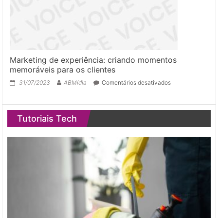
Marketing de experiência: criando momentos
memoráveis para os clientes
em
31/07/2023
ABMídia
Comentários desativados
Marketing
de
experiência:
Tutoriais Tech
criando
momentos
memoráveis
para
os
clientes