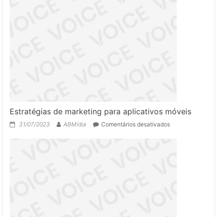
voz
Estratégias de marketing para aplicativos móveis
em
31/07/2023
ABMídia
Comentários desativados
Estratégias
de
marketing
para
aplicativos
móveis