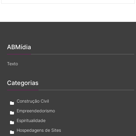
se
de
o
Investimento
Pai
Imobiliário
de
Santo
é
legítimo?
ABMídia
Texto
Categorias
Construção Civil
Empreendedorismo
Espiritualidade
Hospedagens de Sites