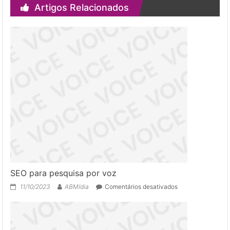
Artigos Relacionados
SEO para pesquisa por voz
em
11/10/2023
ABMídia
Comentários desativados
SEO
para
pesquisa
por