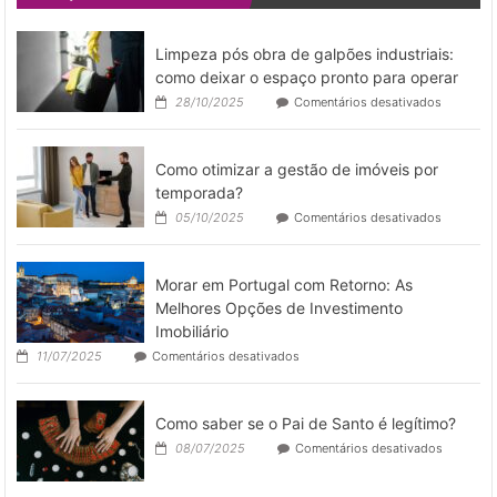
Looks:
Veja
como
Limpeza pós obra de galpões industriais:
Tênis
como deixar o espaço pronto para operar
Casuais
em
28/10/2025
Comentários desativados
e
Limpeza
Esportivos
pós
São
obra
Coringas
Como otimizar a gestão de imóveis por
de
no
galpões
temporada?
Dia
industriai
a
em
05/10/2025
Comentários desativados
como
Dia
Como
deixar
otimizar
o
a
espaço
Morar em Portugal com Retorno: As
gestão
pronto
de
Melhores Opções de Investimento
para
imóveis
Imobiliário
operar
por
em
11/07/2025
Comentários desativados
temporad
Morar
em
Portugal
Como saber se o Pai de Santo é legítimo?
com
Retorno:
em
08/07/2025
Comentários desativados
As
Como
Melhores
saber
Opções