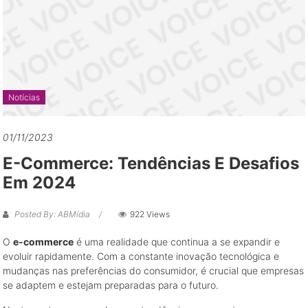
grandes
oportunidades
de
negócio
Notícias
01/11/2023
E-Commerce: Tendências E Desafios
Em 2024
Posted By: ABMídia
922 Views
O
e-commerce
é uma realidade que continua a se expandir e
evoluir rapidamente. Com a constante inovação tecnológica e
mudanças nas preferências do consumidor, é crucial que empresas
se adaptem e estejam preparadas para o futuro.