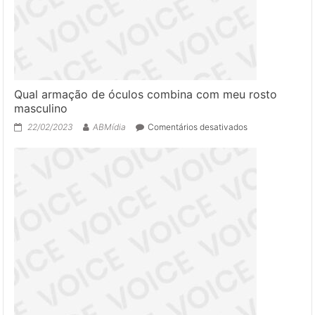
Qual armação de óculos combina com meu rosto
masculino
em
22/02/2023
ABMídia
Comentários desativados
Qual
armação
de
óculos
combina
com
meu
rosto
masculino