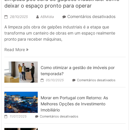
deixar o espaço pronto para operar
em
Comentários desativados
28/10/2025
ABMídia
Limpez
A limpeza pós obra de galpões industriais é a etapa que
pós
transforma um canteiro de obras em um espaço realmente
obra
pronto para receber máquinas,
de
galpões
Read More
industri
como
deixar
Como otimizar a gestão de imóveis por
o
temporada?
espaço
em
05/10/2025
Comentários desativados
pronto
Como
para
otimizar
a
operar
Morar em Portugal com Retorno: As
gestão
de
Melhores Opções de Investimento
imóveis
Imobiliário
por
em
11/07/2025
Comentários desativados
temporad
Morar
em
Portugal