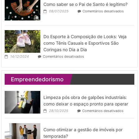
Como saber se o Pai de Santo é legítimo?
com
Retorno:
em
08/07/2025
Comentários desativados
As
Como
Melhores
saber
Opções
se
de
o
Investimento
Pai
Do Esporte à Composição de Looks: Veja
Imobiliário
de
como Tênis Casuais e Esportivos São
Santo
Coringas no Dia a Dia
é
legítimo?
em
14/12/2024
Comentários desativados
Do
Esporte
à
Composição
Empreendedorismo
de
Looks:
Veja
como
Limpeza pós obra de galpões industriais:
Tênis
como deixar o espaço pronto para operar
Casuais
em
28/10/2025
Comentários desativados
e
Limpeza
Esportivos
pós
São
obra
Coringas
Como otimizar a gestão de imóveis por
de
no
galpões
temporada?
Dia