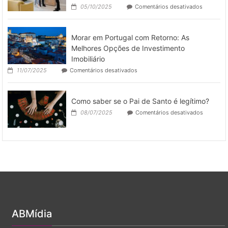
industriai
a
em
05/10/2025
Comentários desativados
como
Dia
Como
deixar
otimizar
o
a
espaço
Morar em Portugal com Retorno: As
gestão
pronto
de
Melhores Opções de Investimento
para
imóveis
Imobiliário
operar
por
em
11/07/2025
Comentários desativados
temporad
Morar
em
Portugal
Como saber se o Pai de Santo é legítimo?
com
Retorno:
em
08/07/2025
Comentários desativados
As
Como
Melhores
saber
Opções
se
de
o
Investimento
Pai
Imobiliário
de
Santo
é
legítimo?
ABMídia