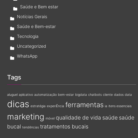
Saúde e Bem estar
Notícias Gerais
Saúde e Bem-estar
Tecnologia
Uncategorized
WhatsApp
Tags
aluguel
aplicativo
automatização
bem-estar
bigdata
chatbots
cliente
dados
data
dicas
ferramentas
estratégia
experiÊncia
ia
itens essenciais
marketing
qualidade de vida
saúde
saúde
móvel
bucal
tratamentos bucais
tendências