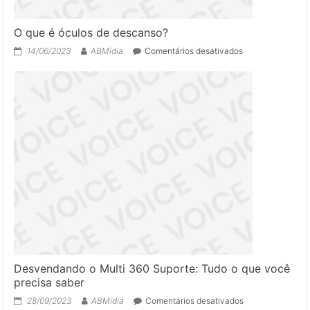
O que é óculos de descanso?
em
14/06/2023
ABMídia
Comentários desativados
O
que
é
óculos
de
descanso?
Desvendando o Multi 360 Suporte: Tudo o que você
precisa saber
em
28/09/2023
ABMídia
Comentários desativados