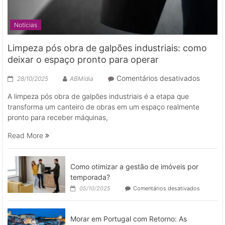
Notícias
Limpeza pós obra de galpões industriais: como
deixar o espaço pronto para operar
em
Comentários desativados
28/10/2025
ABMídia
Limpez
A limpeza pós obra de galpões industriais é a etapa que
pós
transforma um canteiro de obras em um espaço realmente
obra
pronto para receber máquinas,
de
galpões
Read More
industri
como
deixar
Como otimizar a gestão de imóveis por
o
temporada?
espaço
em
05/10/2025
Comentários desativados
pronto
Como
para
otimizar
a
operar
Morar em Portugal com Retorno: As
gestão