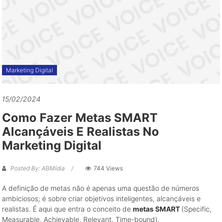
grandes
oportunidades
de
negócio
Marketing Digital
15/02/2024
Como Fazer Metas SMART
Alcançáveis E Realistas No
Marketing Digital
Posted By: ABMídia
744 Views
A definição de metas não é apenas uma questão de números
ambiciosos; é sobre criar objetivos inteligentes, alcançáveis e
realistas. É aqui que entra o conceito de
metas SMART
(Specific,
Measurable, Achievable, Relevant, Time-bound).