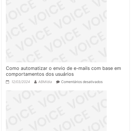
Como automatizar o envio de e-mails com base em
comportamentos dos usuários
em
12/03/2024
ABMídia
Comentários desativados
Como
automatizar
o
envio
de
e-
mails
com
base