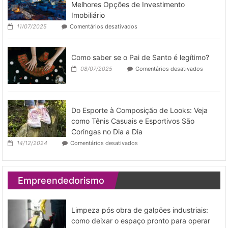
de
Melhores Opções de Investimento
imóveis
Imobiliário
por
em
11/07/2025
Comentários desativados
temporad
Morar
em
Portugal
Como saber se o Pai de Santo é legítimo?
com
Retorno:
em
08/07/2025
Comentários desativados
As
Como
Melhores
saber
Opções
se
de
o
Investimento
Pai
Do Esporte à Composição de Looks: Veja
Imobiliário
de
como Tênis Casuais e Esportivos São
Santo
Coringas no Dia a Dia
é
legítimo?
em
14/12/2024
Comentários desativados
Do
Esporte
à
Composição
Empreendedorismo
de
Looks:
Veja
como
Limpeza pós obra de galpões industriais:
Tênis
como deixar o espaço pronto para operar
Casuais