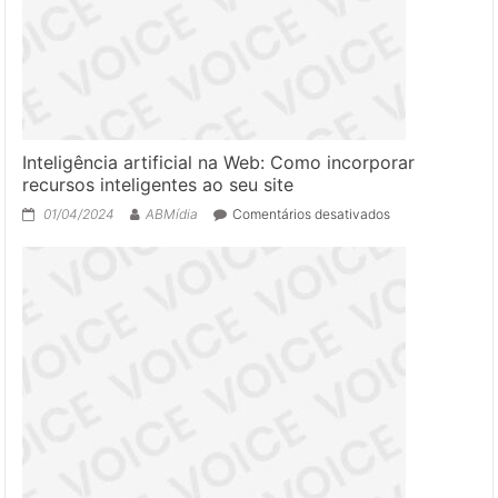
em
comportamentos
dos
usuários
Inteligência artificial na Web: Como incorporar
recursos inteligentes ao seu site
em
01/04/2024
ABMídia
Comentários desativados
Inteligência
artificial
na
Web:
Como
incorporar
recursos
inteligentes
ao
seu
site