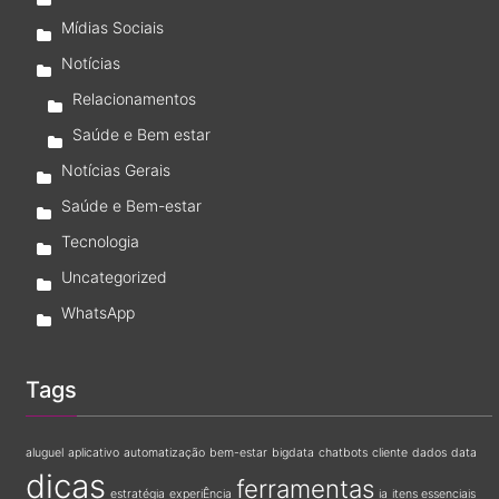
Mídias Sociais
Notícias
Relacionamentos
Saúde e Bem estar
Notícias Gerais
Saúde e Bem-estar
Tecnologia
Uncategorized
WhatsApp
Tags
aluguel
aplicativo
automatização
bem-estar
bigdata
chatbots
cliente
dados
data
dicas
ferramentas
estratégia
experiÊncia
ia
itens essenciais