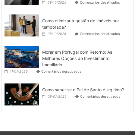
em
28/10/2025
Comentários desativados
e
Limpeza
Esportivos
pós
São
obra
Coringas
Como otimizar a gestão de imóveis por
de
no
galpões
temporada?
Dia
industriai
a
em
05/10/2025
Comentários desativados
como
Dia
Como
deixar
otimizar
o
a
espaço
Morar em Portugal com Retorno: As
gestão
pronto
de
Melhores Opções de Investimento
para
imóveis
Imobiliário
operar
por
em
11/07/2025
Comentários desativados
temporad
Morar
em
Portugal
Como saber se o Pai de Santo é legítimo?
com
Retorno:
em
08/07/2025
Comentários desativados
As
Como
Melhores
saber
Opções
se
de
o
Investimento
Pai
Imobiliário
de
Santo
é